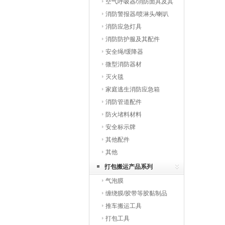
空气呼吸器/消防面具及其
配件
消防警报器/喷淋头/喇叭
消防应急灯具
消防防护服及其配件
安全绳/缓降器
微型消防器材
灭火毯
家庭逃生消防应急箱
消防管道配件
防火堵料材料
安全标示牌
其他配件
其他
打包搬运产品系列
气泡膜
缠绕膜/胶带等胶黏制品
推车搬运工具
打包工具