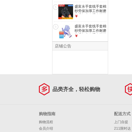
干活车间劳防手套批
发 【白手套】
盛富永手套线手套棉
5
（700g加厚加密）
纱劳保加厚工作耐磨
12双
防滑加密白手套工地
￥
干活车间劳防手套批
发 【耐脏花线手
盛富永手套线手套棉
6
套】（350g常规）
纱劳保加厚工作耐磨
12双
防滑加密白手套工地
￥
干活车间劳防手套批
发 【点胶手套】
店铺公告
(600g蓝色防滑)12
双
品类齐全，轻松购物
购物指南
配送方式
购物流程
上门自提
会员介绍
211限时达