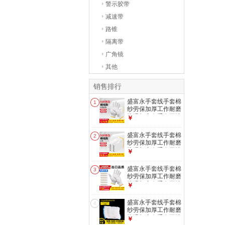
警示胶带
减速带
路锥
隔离带
广角镜
其他
销售排行
盛富永手套线手套棉
1
纱劳保加厚工作耐磨
防滑加密白手套工地
￥
干活车间劳防手套批
发 【两包划算】
盛富永手套线手套棉
2
（500g棉线）24双
纱劳保加厚工作耐磨
防滑加密白手套工地
￥
干活车间劳防手套批
发 【单包钜惠】
盛富永手套线手套棉
3
（500g棉线）12双
纱劳保加厚工作耐磨
防滑加密白手套工地
￥
干活车间劳防手套批
发 【出口品质 大客
盛富永手套线手套棉
4
户专享】（500gA级
纱劳保加厚工作耐磨
棉）720双
防滑加密白手套工地
￥