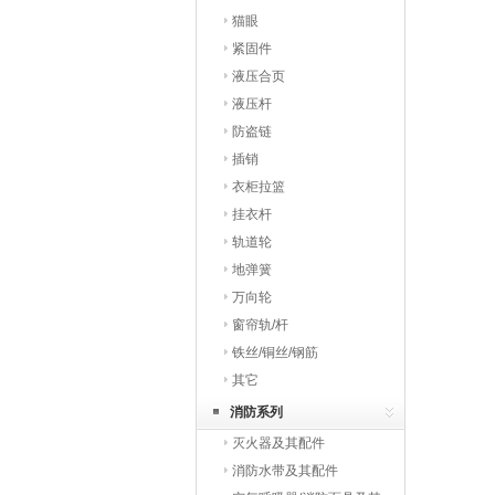
猫眼
紧固件
液压合页
液压杆
防盗链
插销
衣柜拉篮
挂衣杆
轨道轮
地弹簧
万向轮
窗帘轨/杆
铁丝/铜丝/钢筋
其它
消防系列
灭火器及其配件
消防水带及其配件