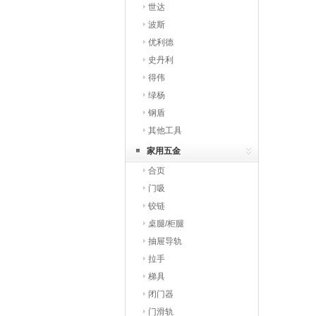
世达
波斯
优利德
史丹利
得伟
绿杨
钢盾
其他工具
家用五金
合页
门吸
铰链
桌腿/柜腿
抽屉导轨
拉手
梯具
闭门器
门滑轨