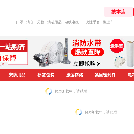
口罩
清仓一元抢
清洁用品
电线电缆
一次性手套
搬运车
安防用品
标签包装
搬运存储
紧固密封件
电
努力加载中，请稍后...
努力加载中，请稍后...