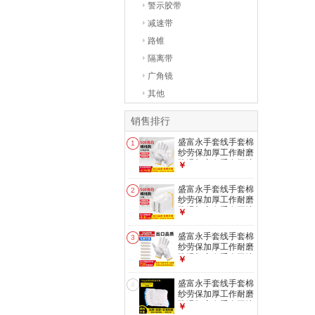
警示胶带
减速带
路锥
隔离带
广角镜
其他
销售排行
盛富永手套线手套棉
1
纱劳保加厚工作耐磨
防滑加密白手套工地
￥
干活车间劳防手套批
发 【两包划算】
盛富永手套线手套棉
2
（500g棉线）24双
纱劳保加厚工作耐磨
防滑加密白手套工地
￥
干活车间劳防手套批
发 【单包钜惠】
盛富永手套线手套棉
3
（500g棉线）12双
纱劳保加厚工作耐磨
防滑加密白手套工地
￥
干活车间劳防手套批
发 【出口品质 大客
盛富永手套线手套棉
4
户专享】（500gA级
纱劳保加厚工作耐磨
棉）720双
防滑加密白手套工地
￥