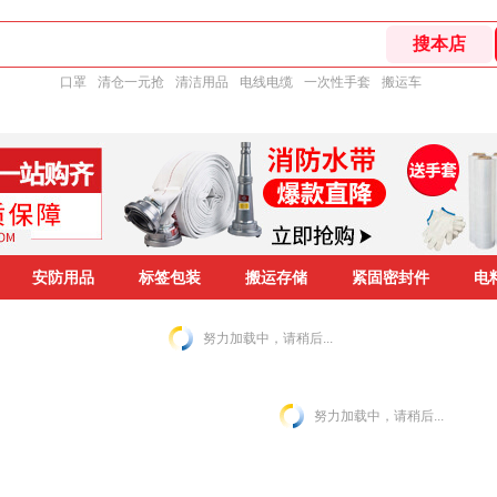
口罩
清仓一元抢
清洁用品
电线电缆
一次性手套
搬运车
安防用品
标签包装
搬运存储
紧固密封件
电
努力加载中，请稍后...
努力加载中，请稍后...