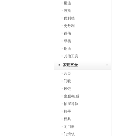
世达
波斯
优利德
史丹利
得伟
绿杨
钢盾
其他工具
家用五金
合页
门吸
铰链
桌腿/柜腿
抽屉导轨
拉手
梯具
闭门器
门滑轨