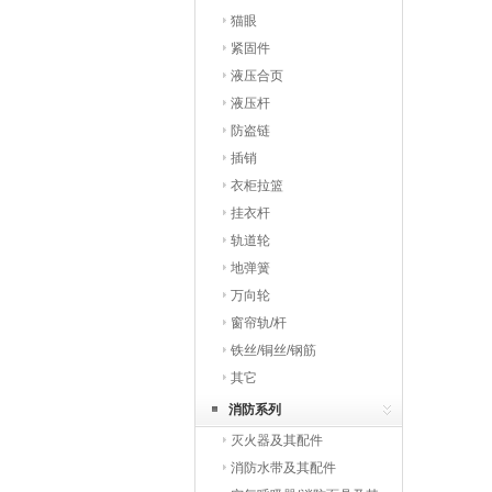
猫眼
紧固件
液压合页
液压杆
防盗链
插销
衣柜拉篮
挂衣杆
轨道轮
地弹簧
万向轮
窗帘轨/杆
铁丝/铜丝/钢筋
其它
消防系列
灭火器及其配件
消防水带及其配件