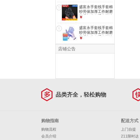
干活车间劳防手套批
发 【白手套】
盛富永手套线手套棉
5
（700g加厚加密）
纱劳保加厚工作耐磨
12双
防滑加密白手套工地
￥
干活车间劳防手套批
发 【耐脏花线手
盛富永手套线手套棉
6
套】（350g常规）
纱劳保加厚工作耐磨
12双
防滑加密白手套工地
￥
干活车间劳防手套批
发 【点胶手套】
店铺公告
(600g蓝色防滑)12
双
品类齐全，轻松购物
购物指南
配送方式
购物流程
上门自提
会员介绍
211限时达