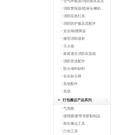
空气呼吸器/消防面具及其
配件
消防警报器/喷淋头/喇叭
消防应急灯具
消防防护服及其配件
安全绳/缓降器
微型消防器材
灭火毯
家庭逃生消防应急箱
消防管道配件
防火堵料材料
安全标示牌
其他配件
其他
打包搬运产品系列
气泡膜
缠绕膜/胶带等胶黏制品
推车搬运工具
打包工具